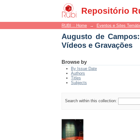
Augusto de Campos: P
Repositório R
RUBI :: Home
→
Eventos e Sites Temáti
Augusto de Campos: 
Vídeos e Gravações
Browse by
By Issue Date
Authors
Titles
Subjects
Search within this collection: