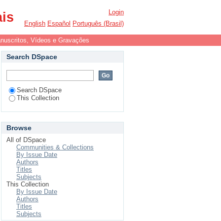
deos e Gravações
Login
ais
English
Español
Português (Brasil)
uscritos, Vídeos e Gravações
Search DSpace
Search DSpace
This Collection
Browse
All of DSpace
Communities & Collections
By Issue Date
Authors
Titles
Subjects
This Collection
By Issue Date
Authors
Titles
Subjects