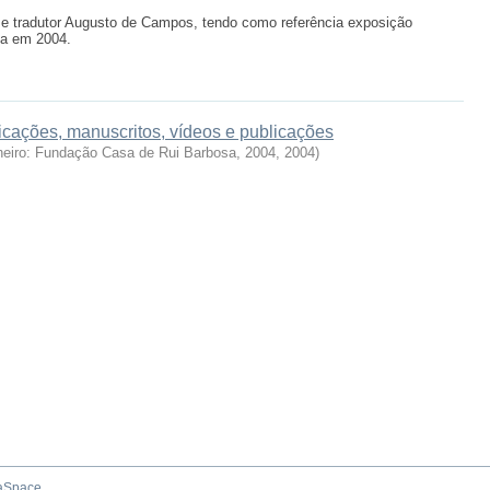
ta e tradutor Augusto de Campos, tendo como referência exposição
sa em 2004.
cações, manuscritos, vídeos e publicações
neiro: Fundação Casa de Rui Barbosa, 2004
,
2004
)
aSpace