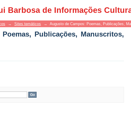
oemas, Publicações, Manuscritos, Ví
ui Barbosa de Informações Cultur
cos
→
Sites temáticos
→
Augusto de Campos: Poemas, Publicações, Man
Poemas, Publicações, Manuscritos,