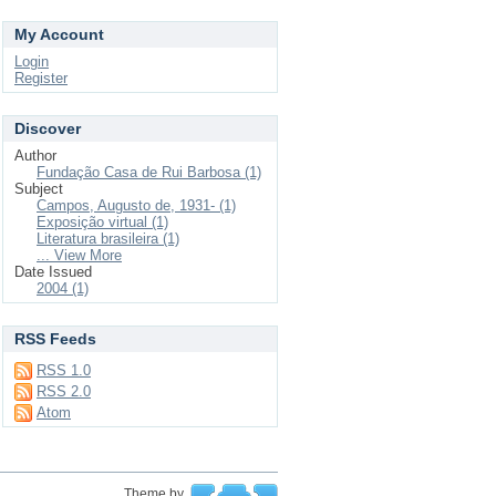
My Account
Login
Register
Discover
Author
Fundação Casa de Rui Barbosa (1)
Subject
Campos, Augusto de, 1931- (1)
Exposição virtual (1)
Literatura brasileira (1)
... View More
Date Issued
2004 (1)
RSS Feeds
RSS 1.0
RSS 2.0
Atom
Theme by