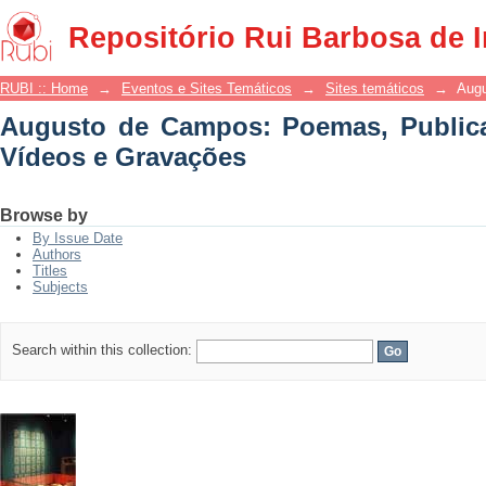
Augusto de Campos: Poemas, Publicaç
Repositório Rui Barbosa de 
RUBI :: Home
→
Eventos e Sites Temáticos
→
Sites temáticos
→
Augu
Augusto de Campos: Poemas, Publica
Vídeos e Gravações
Browse by
By Issue Date
Authors
Titles
Subjects
Search within this collection: