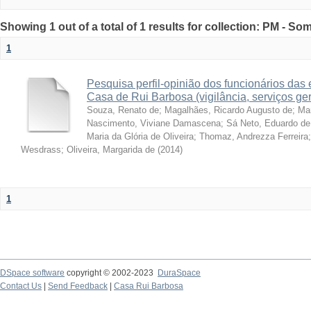
Showing 1 out of a total of 1 results for collection: PM - So
1
Pesquisa perfil-opinião dos funcionários da
Casa de Rui Barbosa (vigilância, serviços ge
Souza, Renato de
;
Magalhães, Ricardo Augusto de
;
Ma
Nascimento, Viviane Damascena
;
Sá Neto, Eduardo de
Maria da Glória de Oliveira
;
Thomaz, Andrezza Ferreira
Wesdrass
;
Oliveira, Margarida de
(
2014
)
1
DSpace software
copyright © 2002-2023
DuraSpace
Contact Us
|
Send Feedback
|
Casa Rui Barbosa