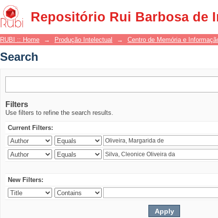
Search
Repositório Rui Barbosa de 
RUBI :: Home
→
Produção Intelectual
→
Centro de Memória e Informaçã
Search
Filters
Use filters to refine the search results.
Current Filters:
New Filters: