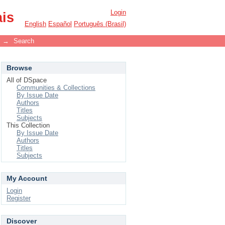
Login
ais
English
Español
Português (Brasil)
→
Search
Browse
All of DSpace
Communities & Collections
By Issue Date
Authors
Titles
Subjects
This Collection
By Issue Date
Authors
Titles
Subjects
My Account
Login
Register
Discover