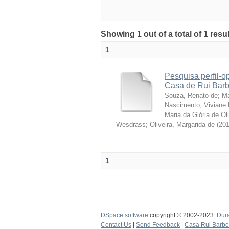
Showing 1 out of a total of 1 resu
1
Pesquisa perfil-o
Casa de Rui Barbo
Souza, Renato de
;
Ma
Nascimento, Vivian
Maria da Glória de Oli
Wesdrass
;
Oliveira, Margarida de
(
20
1
DSpace software
copyright © 2002-2023
Dur
Contact Us
|
Send Feedback
|
Casa Rui Barb