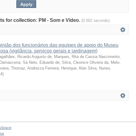
lts for collection: PM - Som e Vídeo.
(0.002 seconds)
pinião dos funcionários das equipes de apoio do Museu
sa (vigilância, serviços gerais e jardinagem)
galhães, Ricardo Augusto de
;
Marques, Rita de Cassia Nascimento
;
e Damascena
;
Sá Neto, Eduardo de
;
Silva, Cleonice Oliveira da
;
Melo,
veira
;
Thomaz, Andrezza Ferreira
;
Henrique, Alan Silva
;
Nunes,
14
)
aSpace
osa