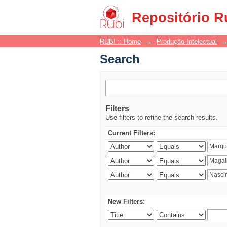
Search
Repositório R
RUBI :: Home
→
Produção Intelectual
Search
Filters
Use filters to refine the search results.
Current Filters:
New Filters: