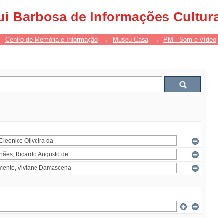
ui Barbosa de Informações Cultur
→
Centro de Memória e Informação
→
Museu Casa
→
PM - Som e Vídeo