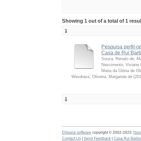
Showing 1 out of a total of 1 resu
1
Pesquisa perfil-o
Casa de Rui Barbo
Souza, Renato de
;
Ma
Nascimento, Vivian
Maria da Glória de Oli
Wesdrass
;
Oliveira, Margarida de
(
20
1
DSpace software
copyright © 2002-2023
Dur
Contact Us
|
Send Feedback
|
Casa Rui Barb