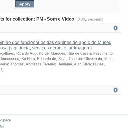
lts for collection: PM - Som e Vídeo.
(0.001 seconds)
pinião dos funcionários das equipes de apoio do Museu
sa (vigilância, serviços gerais e jardinagem)
galhães, Ricardo Augusto de
;
Marques, Rita de Cassia Nascimento
;
e Damascena
;
Sá Neto, Eduardo de
;
Silva, Cleonice Oliveira da
;
Melo,
veira
;
Thomaz, Andrezza Ferreira
;
Henrique, Alan Silva
;
Nunes,
14
)
aSpace
osa