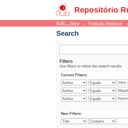
Search
Repositório R
RUBI :: Home
→
Produção Intelectual
Search
Filters
Use filters to refine the search results.
Current Filters:
New Filters: