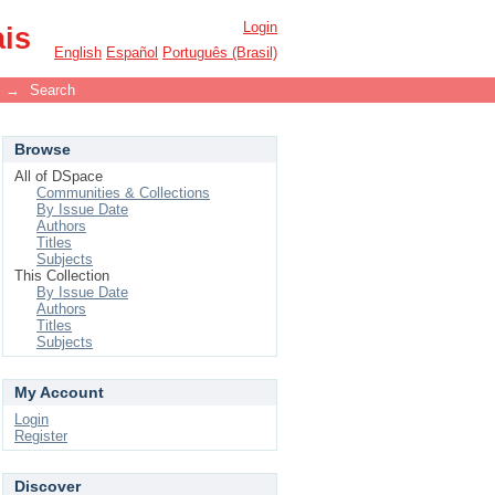
Login
ais
English
Español
Português (Brasil)
→
Search
Browse
All of DSpace
Communities & Collections
By Issue Date
Authors
Titles
Subjects
This Collection
By Issue Date
Authors
Titles
Subjects
My Account
Login
Register
Discover