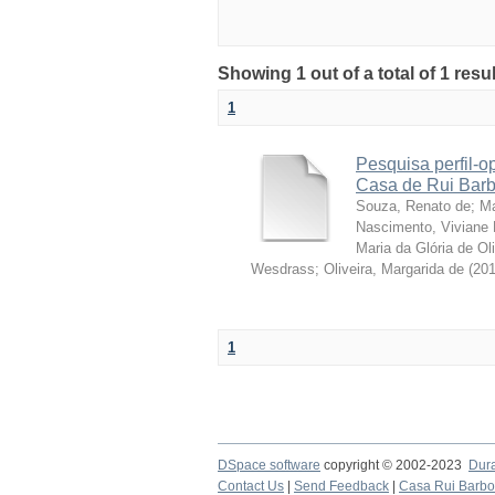
Showing 1 out of a total of 1 resu
1
Pesquisa perfil-o
Casa de Rui Barbo
Souza, Renato de
;
Ma
Nascimento, Vivian
Maria da Glória de Oli
Wesdrass
;
Oliveira, Margarida de
(
20
1
DSpace software
copyright © 2002-2023
Dur
Contact Us
|
Send Feedback
|
Casa Rui Barb