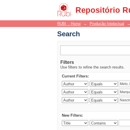
Search
Repositório R
RUBI :: Home
→
Produção Intelectual
Search
Filters
Use filters to refine the search results.
Current Filters:
New Filters: