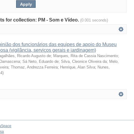
lts for collection: PM - Som e Vídeo.
(0.001 seconds)
pinião dos funcionários das equipes de apoio do Museu
sa (vigilância, serviços gerais e jardinagem)
galhães, Ricardo Augusto de
;
Marques, Rita de Cassia Nascimento
;
e Damascena
;
Sá Neto, Eduardo de
;
Silva, Cleonice Oliveira da
;
Melo,
veira
;
Thomaz, Andrezza Ferreira
;
Henrique, Alan Silva
;
Nunes,
14
)
aSpace
osa