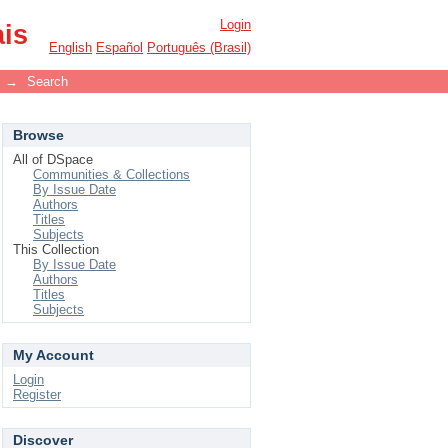
Login
ais
English
Español
Português (Brasil)
→
Search
Browse
All of DSpace
Communities & Collections
By Issue Date
Authors
Titles
Subjects
This Collection
By Issue Date
Authors
Titles
Subjects
My Account
Login
Register
Discover