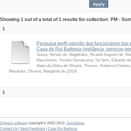
Showing 1 out of a total of 1 results for collection: PM - So
1
Pesquisa perfil-opinião dos funcionários da
Casa de Rui Barbosa (vigilância, serviços ge
Souza, Renato de
;
Magalhães, Ricardo Augusto de
;
Ma
Nascimento, Viviane Damascena
;
Sá Neto, Eduardo de
Maria da Glória de Oliveira
;
Thomaz, Andrezza Ferreira
Wesdrass
;
Oliveira, Margarida de
(
2014
)
1
DSpace software
copyright © 2002-2023
DuraSpace
Contact Us
|
Send Feedback
|
Casa Rui Barbosa