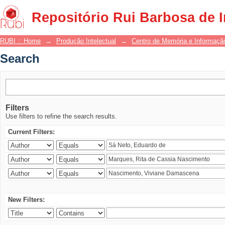
Search
Repositório Rui Barbosa de 
RUBI :: Home
→
Produção Intelectual
→
Centro de Memória e Informaçã
Search
Filters
Use filters to refine the search results.
Current Filters:
New Filters: