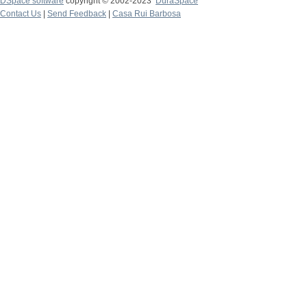
DSpace software
copyright © 2002-2023
DuraSpace
Contact Us
|
Send Feedback
|
Casa Rui Barbosa