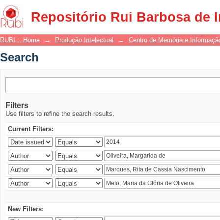
Search
Repositório Rui Barbosa de 
RUBI :: Home
→
Produção Intelectual
→
Centro de Memória e Informaçã
Search
Filters
Use filters to refine the search results.
Current Filters:
New Filters: