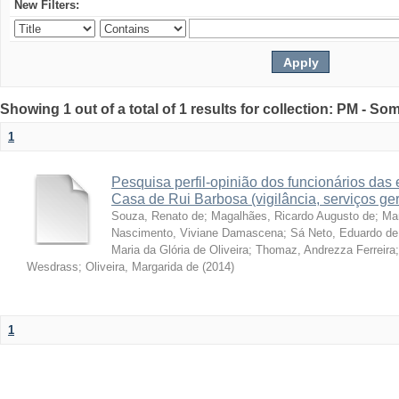
New Filters:
Showing 1 out of a total of 1 results for collection: PM - So
1
Pesquisa perfil-opinião dos funcionários da
Casa de Rui Barbosa (vigilância, serviços ge
Souza, Renato de
;
Magalhães, Ricardo Augusto de
;
Ma
Nascimento, Viviane Damascena
;
Sá Neto, Eduardo de
Maria da Glória de Oliveira
;
Thomaz, Andrezza Ferreira
Wesdrass
;
Oliveira, Margarida de
(
2014
)
1