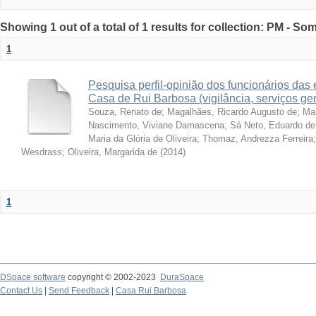
Showing 1 out of a total of 1 results for collection: PM - So
1
Pesquisa perfil-opinião dos funcionários da
Casa de Rui Barbosa (vigilância, serviços ge
Souza, Renato de
;
Magalhães, Ricardo Augusto de
;
Ma
Nascimento, Viviane Damascena
;
Sá Neto, Eduardo de
Maria da Glória de Oliveira
;
Thomaz, Andrezza Ferreira
Wesdrass
;
Oliveira, Margarida de
(
2014
)
1
DSpace software
copyright © 2002-2023
DuraSpace
Contact Us
|
Send Feedback
|
Casa Rui Barbosa