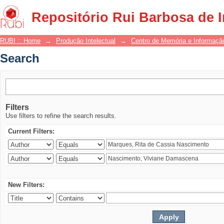
Search
Repositório Rui Barbosa de 
RUBI :: Home
→
Produção Intelectual
→
Centro de Memória e Informaçã
Search
Filters
Use filters to refine the search results.
Current Filters:
New Filters: