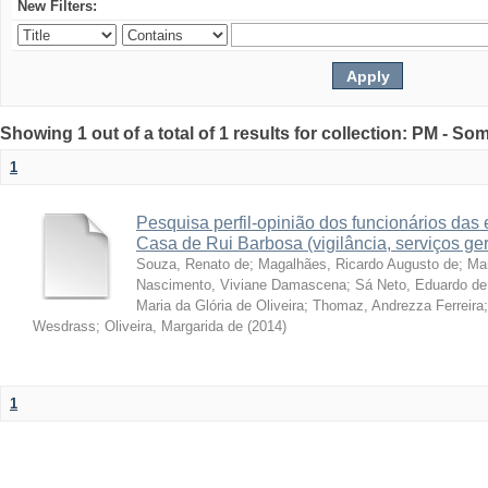
New Filters:
Showing 1 out of a total of 1 results for collection: PM - So
1
Pesquisa perfil-opinião dos funcionários da
Casa de Rui Barbosa (vigilância, serviços ge
Souza, Renato de
;
Magalhães, Ricardo Augusto de
;
Ma
Nascimento, Viviane Damascena
;
Sá Neto, Eduardo de
Maria da Glória de Oliveira
;
Thomaz, Andrezza Ferreira
Wesdrass
;
Oliveira, Margarida de
(
2014
)
1