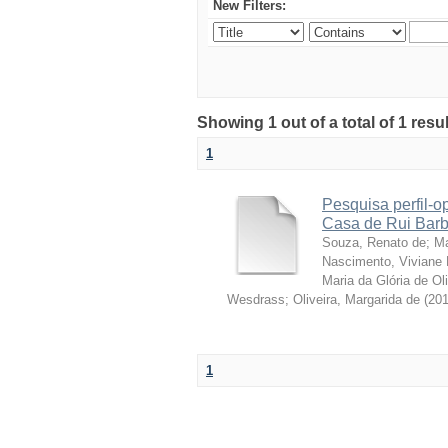
New Filters:
Showing 1 out of a total of 1 resu
1
Pesquisa perfil-o
Casa de Rui Barbo
Souza, Renato de
;
Ma
Nascimento, Vivian
Maria da Glória de Oli
Wesdrass
;
Oliveira, Margarida de
(
20
1