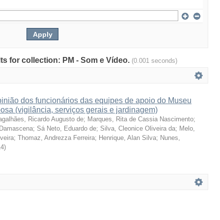
lts for collection: PM - Som e Vídeo.
(0.001 seconds)
pinião dos funcionários das equipes de apoio do Museu
sa (vigilância, serviços gerais e jardinagem)
galhães, Ricardo Augusto de
;
Marques, Rita de Cassia Nascimento
;
e Damascena
;
Sá Neto, Eduardo de
;
Silva, Cleonice Oliveira da
;
Melo,
veira
;
Thomaz, Andrezza Ferreira
;
Henrique, Alan Silva
;
Nunes,
14
)