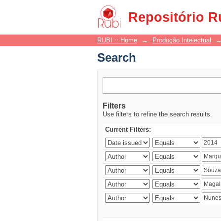
Search
Repositório R
RUBI :: Home
→
Produção Intelectual
Search
Filters
Use filters to refine the search results.
Current Filters: