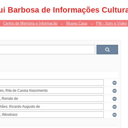
ui Barbosa de Informações Cultur
→
Centro de Memória e Informação
→
Museu Casa
→
PM - Som e Vídeo