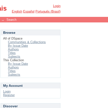
Login
ais
English
Español
Português (Brasil)
→
Search
Browse
All of DSpace
Communities & Collections
By Issue Date
Authors
Titles
Subjects
This Collection
By Issue Date
Authors
Titles
Subjects
My Account
Login
Register
Discover