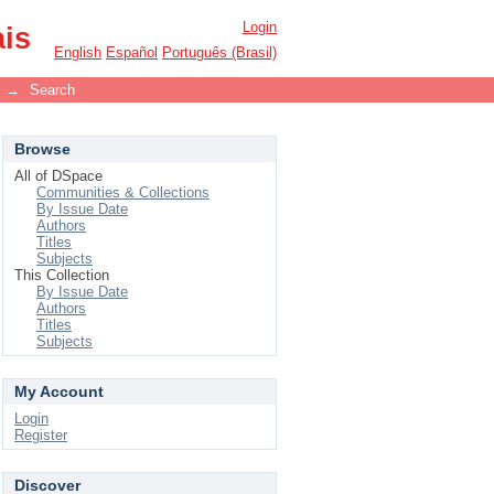
Login
ais
English
Español
Português (Brasil)
→
Search
Browse
All of DSpace
Communities & Collections
By Issue Date
Authors
Titles
Subjects
This Collection
By Issue Date
Authors
Titles
Subjects
My Account
Login
Register
Discover