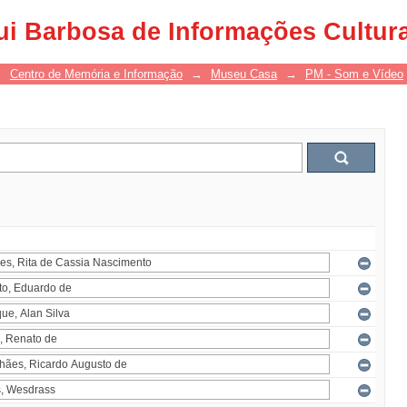
ui Barbosa de Informações Cultur
→
Centro de Memória e Informação
→
Museu Casa
→
PM - Som e Vídeo