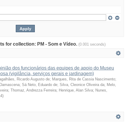
lts for collection: PM - Som e Vídeo.
(0.001 seconds)
pinião dos funcionários das equipes de apoio do Museu
sa (vigilância, serviços gerais e jardinagem)
galhães, Ricardo Augusto de
;
Marques, Rita de Cassia Nascimento
;
e Damascena
;
Sá Neto, Eduardo de
;
Silva, Cleonice Oliveira da
;
Melo,
veira
;
Thomaz, Andrezza Ferreira
;
Henrique, Alan Silva
;
Nunes,
14
)