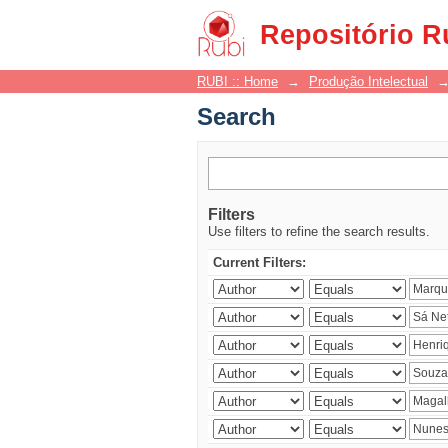
Search
Repositório R
RUBI :: Home
→
Produção Intelectual
Search
Filters
Use filters to refine the search results.
Current Filters: