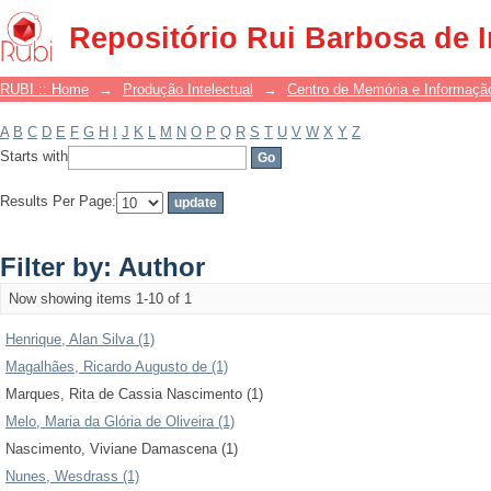
Filter by: Author
Repositório Rui Barbosa de 
RUBI :: Home
→
Produção Intelectual
→
Centro de Memória e Informaçã
A
B
C
D
E
F
G
H
I
J
K
L
M
N
O
P
Q
R
S
T
U
V
W
X
Y
Z
Starts with
Results Per Page:
Filter by: Author
Now showing items 1-10 of 1
Henrique, Alan Silva (1)
Magalhães, Ricardo Augusto de (1)
Marques, Rita de Cassia Nascimento (1)
Melo, Maria da Glória de Oliveira (1)
Nascimento, Viviane Damascena (1)
Nunes, Wesdrass (1)