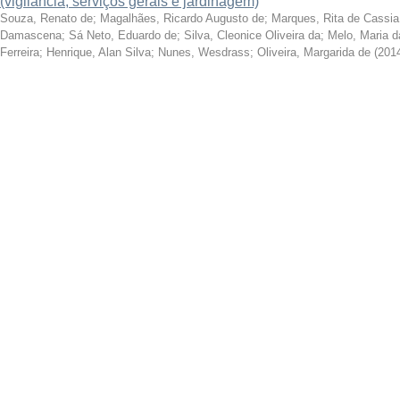
(vigilância, serviços gerais e jardinagem)
Souza, Renato de
;
Magalhães, Ricardo Augusto de
;
Marques, Rita de Cassi
Damascena
;
Sá Neto, Eduardo de
;
Silva, Cleonice Oliveira da
;
Melo, Maria da
Ferreira
;
Henrique, Alan Silva
;
Nunes, Wesdrass
;
Oliveira, Margarida de
(
201