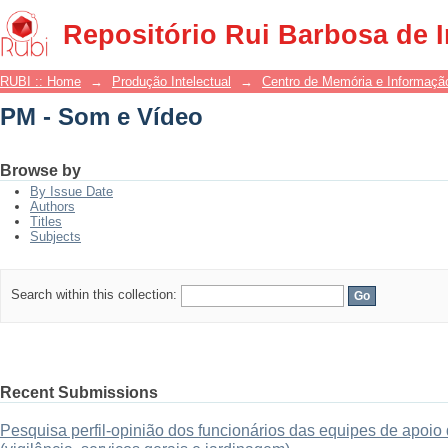
PM - Som e Vídeo
Repositório Rui Barbosa de 
RUBI :: Home
→
Produção Intelectual
→
Centro de Memória e Informaçã
PM - Som e Vídeo
Browse by
By Issue Date
Authors
Titles
Subjects
Search within this collection:
Recent Submissions
Pesquisa perfil-opinião dos funcionários das equipes de apo