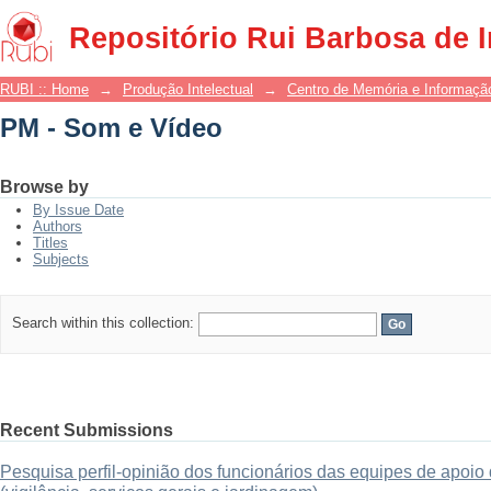
PM - Som e Vídeo
Repositório Rui Barbosa de 
RUBI :: Home
→
Produção Intelectual
→
Centro de Memória e Informaçã
PM - Som e Vídeo
Browse by
By Issue Date
Authors
Titles
Subjects
Search within this collection:
Recent Submissions
Pesquisa perfil-opinião dos funcionários das equipes de apo