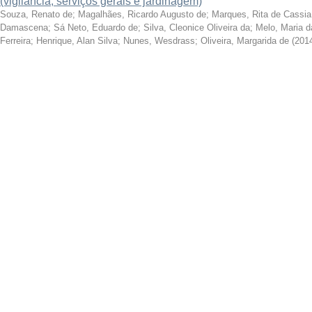
(vigilância, serviços gerais e jardinagem)
Souza, Renato de
;
Magalhães, Ricardo Augusto de
;
Marques, Rita de Cassi
Damascena
;
Sá Neto, Eduardo de
;
Silva, Cleonice Oliveira da
;
Melo, Maria da
Ferreira
;
Henrique, Alan Silva
;
Nunes, Wesdrass
;
Oliveira, Margarida de
(
201