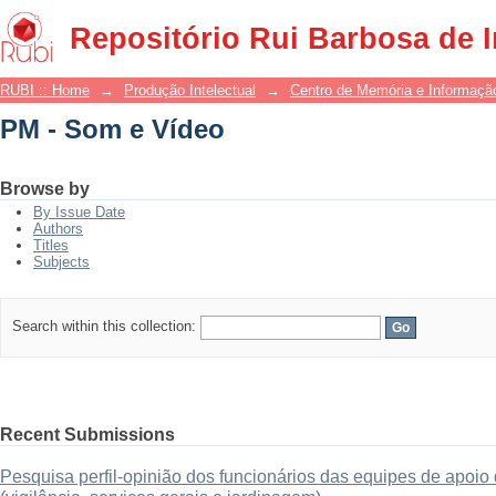
PM - Som e Vídeo
Repositório Rui Barbosa de 
RUBI :: Home
→
Produção Intelectual
→
Centro de Memória e Informaçã
PM - Som e Vídeo
Browse by
By Issue Date
Authors
Titles
Subjects
Search within this collection:
Recent Submissions
Pesquisa perfil-opinião dos funcionários das equipes de apo