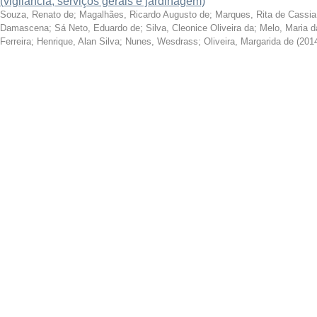
(vigilância, serviços gerais e jardinagem)
Souza, Renato de
;
Magalhães, Ricardo Augusto de
;
Marques, Rita de Cassi
Damascena
;
Sá Neto, Eduardo de
;
Silva, Cleonice Oliveira da
;
Melo, Maria da
Ferreira
;
Henrique, Alan Silva
;
Nunes, Wesdrass
;
Oliveira, Margarida de
(
201