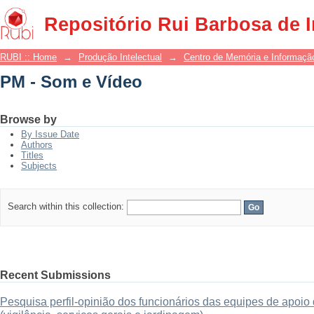
PM - Som e Vídeo
Repositório Rui Barbosa de 
RUBI :: Home
→
Produção Intelectual
→
Centro de Memória e Informaçã
PM - Som e Vídeo
Browse by
By Issue Date
Authors
Titles
Subjects
Search within this collection:
Recent Submissions
Pesquisa perfil-opinião dos funcionários das equipes de apo