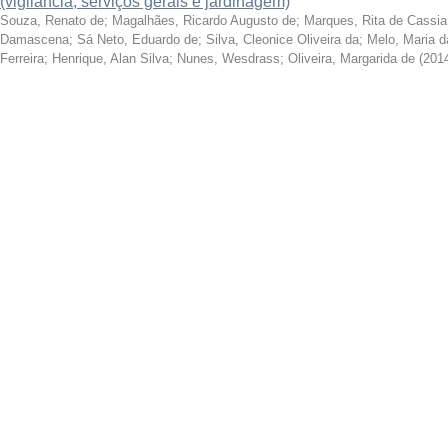
(vigilância, serviços gerais e jardinagem)
Souza, Renato de
;
Magalhães, Ricardo Augusto de
;
Marques, Rita de Cassi
Damascena
;
Sá Neto, Eduardo de
;
Silva, Cleonice Oliveira da
;
Melo, Maria da
Ferreira
;
Henrique, Alan Silva
;
Nunes, Wesdrass
;
Oliveira, Margarida de
(
201