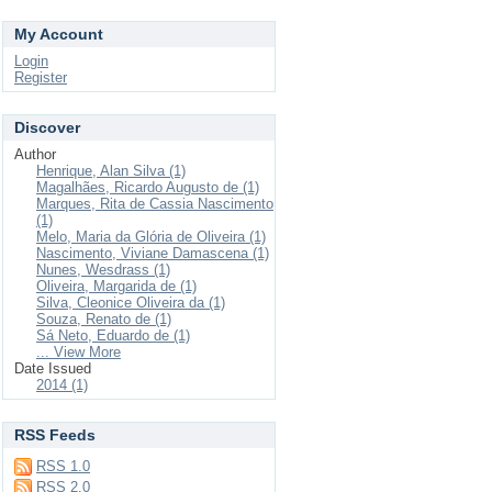
My Account
Login
Register
Discover
Author
Henrique, Alan Silva (1)
Magalhães, Ricardo Augusto de (1)
Marques, Rita de Cassia Nascimento
(1)
Melo, Maria da Glória de Oliveira (1)
Nascimento, Viviane Damascena (1)
Nunes, Wesdrass (1)
Oliveira, Margarida de (1)
Silva, Cleonice Oliveira da (1)
Souza, Renato de (1)
Sá Neto, Eduardo de (1)
... View More
Date Issued
2014 (1)
RSS Feeds
RSS 1.0
RSS 2.0