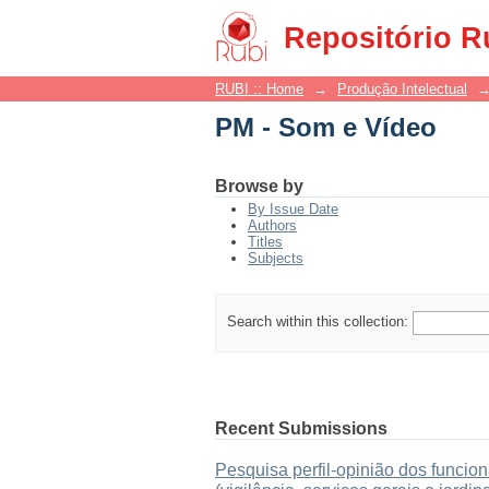
PM - Som e Vídeo
Repositório R
RUBI :: Home
→
Produção Intelectual
PM - Som e Vídeo
Browse by
By Issue Date
Authors
Titles
Subjects
Search within this collection:
Recent Submissions
Pesquisa perfil-opinião dos funci