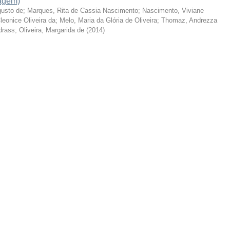
nagem)
gusto de
;
Marques, Rita de Cassia Nascimento
;
Nascimento, Viviane
Cleonice Oliveira da
;
Melo, Maria da Glória de Oliveira
;
Thomaz, Andrezza
drass
;
Oliveira, Margarida de
(
2014
)