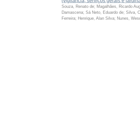
(vigilância, serviços gerais e jardi
Souza, Renato de
;
Magalhães, Ricardo Au
Damascena
;
Sá Neto, Eduardo de
;
Silva, 
Ferreira
;
Henrique, Alan Silva
;
Nunes, Wes