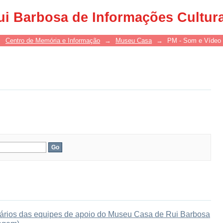
ui Barbosa de Informações Cultur
→
Centro de Memória e Informação
→
Museu Casa
→
PM - Som e Vídeo
onários das equipes de apoio do Museu Casa de Rui Barbosa