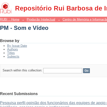
PM - Som e Vídeo
Repositório Rui Barbosa de 
RUBI :: Home
→
Produção Intelectual
→
Centro de Memória e Informaçã
PM - Som e Vídeo
Browse by
By Issue Date
Authors
Titles
Subjects
Search within this collection:
Recent Submissions
Pesquisa perfil-opinião dos funcionários das equipes de apo