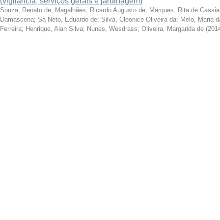
(vigilância, serviços gerais e jardinagem)
Souza, Renato de
;
Magalhães, Ricardo Augusto de
;
Marques, Rita de Cassi
Damascena
;
Sá Neto, Eduardo de
;
Silva, Cleonice Oliveira da
;
Melo, Maria da
Ferreira
;
Henrique, Alan Silva
;
Nunes, Wesdrass
;
Oliveira, Margarida de
(
201