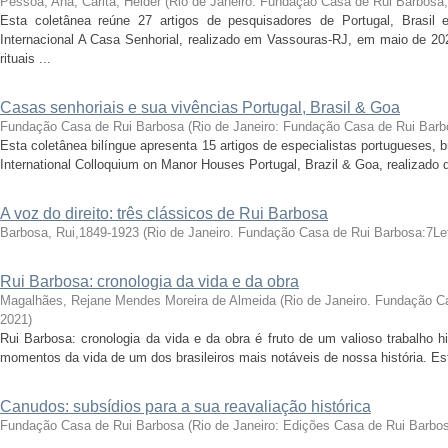
Pessoa, Ana; Carita, Helder
(
Rio de Janeiro: Fundação Casa de Rui Barbosa
Esta coletânea reúne 27 artigos de pesquisadores de Portugal, Brasil 
Internacional A Casa Senhorial, realizado em Vassouras-RJ, em maio de 202
rituais ...
Casas senhoriais e sua vivências Portugal, Brasil & Goa
Fundação Casa de Rui Barbosa
(
Rio de Janeiro: Fundação Casa de Rui Barb
Esta coletânea bilíngue apresenta 15 artigos de especialistas portugueses, b
International Colloquium on Manor Houses Portugal, Brazil & Goa, realizado de
A voz do direito: três clássicos de Rui Barbosa
Barbosa, Rui,1849-1923
(
Rio de Janeiro. Fundação Casa de Rui Barbosa:7Le
Rui Barbosa: cronologia da vida e da obra
Magalhães, Rejane Mendes Moreira de Almeida
(
Rio de Janeiro. Fundação C
2021
)
Rui Barbosa: cronologia da vida e da obra é fruto de um valioso trabalho hi
momentos da vida de um dos brasileiros mais notáveis de nossa história. Est
Canudos: subsídios para a sua reavaliação histórica
Fundação Casa de Rui Barbosa
(
Rio de Janeiro: Edições Casa de Rui Barbo