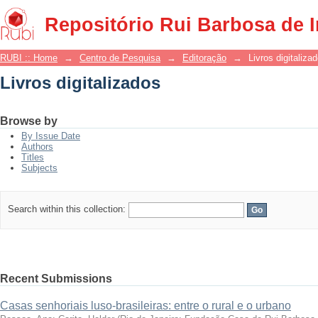
Livros digitalizados
Repositório Rui Barbosa de 
RUBI :: Home
→
Centro de Pesquisa
→
Editoração
→
Livros digitaliza
Livros digitalizados
Browse by
By Issue Date
Authors
Titles
Subjects
Search within this collection:
Recent Submissions
Casas senhoriais luso-brasileiras: entre o rural e o urbano