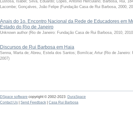
Lustosa, Isabel
;
Silva, Eduardo
;
Lopes, Antônio Herculano
;
Barbosa, Rui, 18
Lacombe
;
Gonçalves, João Felipe
(
Fundação Casa de Rui Barbosa, 2000
,
20
Anais do 1o. Encontro Nacional da Rede de Educadores em Mu
Estado do Rio de Janeiro
Unknown author
(
Rio de Janeiro: Fundação Casa de Rui Barbosa, 2010
,
2010
Discursos de Rui Barbosa em Haia
Senna, Marta de; Abreu, Estela dos Santos; Bomílcar, Artur
(
Rio de Janeiro:
2007
)
DSpace software
copyright © 2002-2023
DuraSpace
Contact Us
|
Send Feedback
|
Casa Rui Barbosa