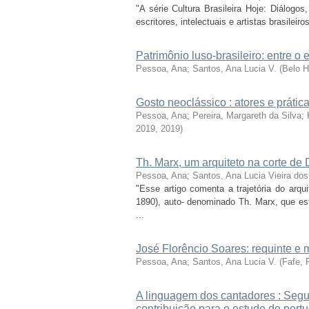
"A série Cultura Brasileira Hoje: Diálog
escritores, intelectuais e artistas brasile
Patrimônio luso-brasileiro: entre o e
Pessoa, Ana
;
Santos, Ana Lucia V.
(
Belo H
Gosto neoclássico : atores e prática
Pessoa, Ana; Pereira, Margareth da Silva;
2019
,
2019
)
Th. Marx, um arquiteto na corte de D
Pessoa, Ana
;
Santos, Ana Lucia Vieira dos
"Esse artigo comenta a trajetória do arq
1890), auto- denominado Th. Marx, que es
...
José Florêncio Soares: requinte e 
Pessoa, Ana
;
Santos, Ana Lucia V.
(
Fafe, 
A linguagem dos cantadores : Segun
contribuição para o estudo do port