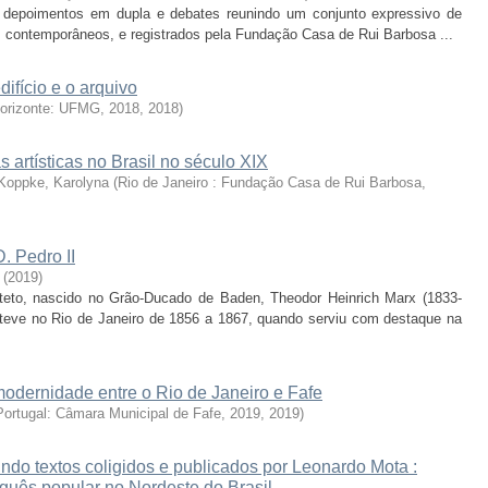
os, depoimentos em dupla e debates reunindo um conjunto expressivo de
iros contemporâneos, e registrados pela Fundação Casa de Rui Barbosa ...
difício e o arquivo
orizonte: UFMG, 2018
,
2018
)
s artísticas no Brasil no século XIX
 Koppke, Karolyna
(
Rio de Janeiro : Fundação Casa de Rui Barbosa,
. Pedro II
(
2019
)
uiteto, nascido no Grão-Ducado de Baden, Theodor Heinrich Marx (1833-
teve no Rio de Janeiro de 1856 a 1867, quando serviu com destaque na
modernidade entre o Rio de Janeiro e Fafe
Portugal: Câmara Municipal de Fafe, 2019
,
2019
)
do textos coligidos e publicados por Leonardo Mota :
uguês popular no Nordeste do Brasil