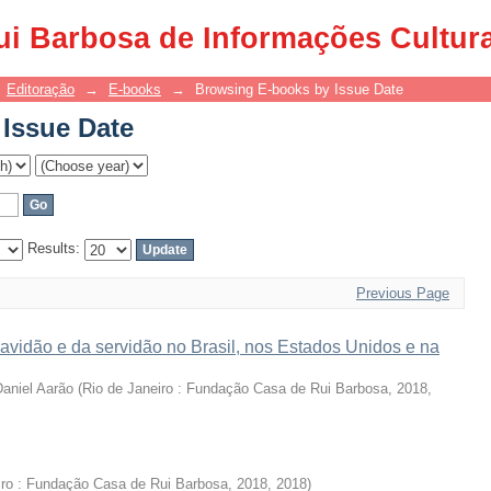
Issue Date
ui Barbosa de Informações Cultur
Editoração
→
E-books
→
Browsing E-books by Issue Date
Issue Date
Results:
Previous Page
ravidão e da servidão no Brasil, nos Estados Unidos e na
Daniel Aarão
(
Rio de Janeiro : Fundação Casa de Rui Barbosa, 2018
,
iro : Fundação Casa de Rui Barbosa, 2018
,
2018
)