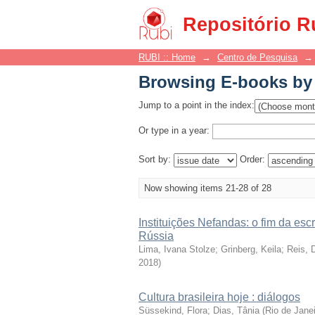
Browsing E-books by 
Repositório R
RUBI :: Home
→
Centro de Pesquisa
→
Browsing E-books by 
Jump to a point in the index:
Or type in a year:
Sort by:
Order:
Now showing items 21-28 of 28
Instituições Nefandas: o fim da esc
Rússia
Lima, Ivana Stolze; Grinberg, Keila; Reis, 
2018
)
Cultura brasileira hoje : diálogos
Süssekind, Flora; Dias, Tânia
(
Rio de Jane