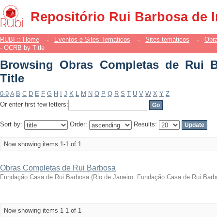
Browsing Obras Completas de Rui Barb
Repositório Rui Barbosa de 
RUBI :: Home
→
Eventos e Sites Temáticos
→
Sites temáticos
→
Obr
- OCRB by Title
Browsing Obras Completas de Rui 
Title
0-9
A
B
C
D
E
F
G
H
I
J
K
L
M
N
O
P
Q
R
S
T
U
V
W
X
Y
Z
Or enter first few letters:
Sort by:
Order:
Results:
Now showing items 1-1 of 1
Obras Completas de Rui Barbosa
Fundação Casa de Rui Barbosa
(
Rio de Janeiro: Fundação Casa de Rui Barb
Now showing items 1-1 of 1