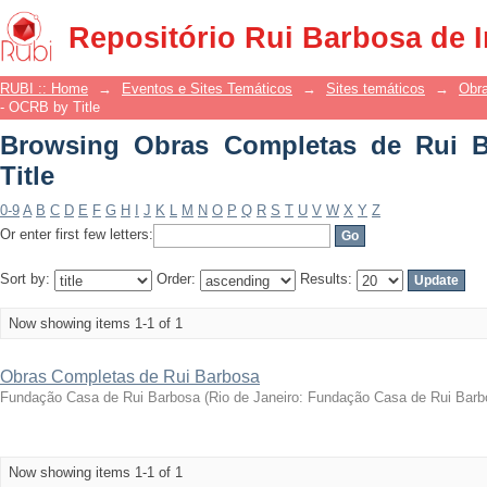
Browsing Obras Completas de Rui Barb
Repositório Rui Barbosa de 
RUBI :: Home
→
Eventos e Sites Temáticos
→
Sites temáticos
→
Obr
- OCRB by Title
Browsing Obras Completas de Rui 
Title
0-9
A
B
C
D
E
F
G
H
I
J
K
L
M
N
O
P
Q
R
S
T
U
V
W
X
Y
Z
Or enter first few letters:
Sort by:
Order:
Results:
Now showing items 1-1 of 1
Obras Completas de Rui Barbosa
Fundação Casa de Rui Barbosa
(
Rio de Janeiro: Fundação Casa de Rui Barb
Now showing items 1-1 of 1