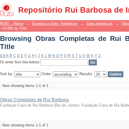
Browsing Obras Completas de Rui Barb
Repositório Rui Barbosa de 
RUBI :: Home
→
Eventos e Sites Temáticos
→
Sites temáticos
→
Obr
- OCRB by Title
Browsing Obras Completas de Rui 
Title
0-9
A
B
C
D
E
F
G
H
I
J
K
L
M
N
O
P
Q
R
S
T
U
V
W
X
Y
Z
Or enter first few letters:
Sort by:
Order:
Results:
Now showing items 1-1 of 1
Obras Completas de Rui Barbosa
Fundação Casa de Rui Barbosa
(
Rio de Janeiro: Fundação Casa de Rui Barb
Now showing items 1-1 of 1