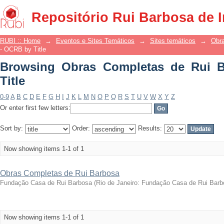
Browsing Obras Completas de Rui Barb
Repositório Rui Barbosa de 
RUBI :: Home
→
Eventos e Sites Temáticos
→
Sites temáticos
→
Obr
- OCRB by Title
Browsing Obras Completas de Rui 
Title
0-9
A
B
C
D
E
F
G
H
I
J
K
L
M
N
O
P
Q
R
S
T
U
V
W
X
Y
Z
Or enter first few letters:
Sort by:
Order:
Results:
Now showing items 1-1 of 1
Obras Completas de Rui Barbosa
Fundação Casa de Rui Barbosa
(
Rio de Janeiro: Fundação Casa de Rui Barb
Now showing items 1-1 of 1