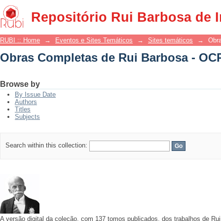
Obras Completas de Rui Barbosa - OC
Repositório Rui Barbosa de 
RUBI :: Home
→
Eventos e Sites Temáticos
→
Sites temáticos
→
Obr
Obras Completas de Rui Barbosa - OC
Browse by
By Issue Date
Authors
Titles
Subjects
Search within this collection:
A versão digital da coleção, com 137 tomos publicados, dos trabalhos de R