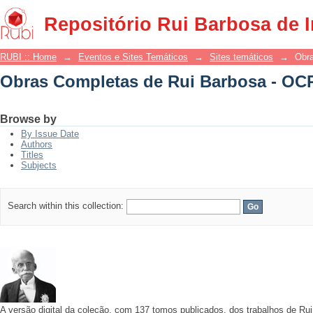
Obras Completas de Rui Barbosa - OC
Repositório Rui Barbosa de 
RUBI :: Home
→
Eventos e Sites Temáticos
→
Sites temáticos
→
Obr
Obras Completas de Rui Barbosa - OC
Browse by
By Issue Date
Authors
Titles
Subjects
Search within this collection:
A versão digital da coleção, com 137 tomos publicados, dos trabalhos de R