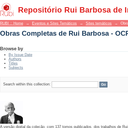
Obras Completas de Rui Barbosa - OC
Repositório Rui Barbosa de 
RUBI :: Home
→
Eventos e Sites Temáticos
→
Sites temáticos
→
Obr
Obras Completas de Rui Barbosa - OC
Browse by
By Issue Date
Authors
Titles
Subjects
Search within this collection:
A versão digital da coleção, com 137 tomos publicados, dos trabalhos de R