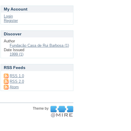
My Account
Login
Register
Discover
Author
Fundação Casa de Rui Barbosa (1)
Date Issued
1999 (1)
RSS Feeds
RSS 1.0
RSS 2.0
Atom
Theme by