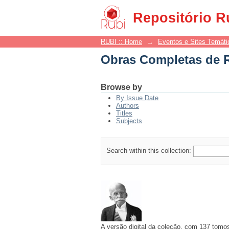
Obras Completas de 
Repositório R
RUBI :: Home
→
Eventos e Sites Temáti
Obras Completas de 
Browse by
By Issue Date
Authors
Titles
Subjects
Search within this collection:
A versão digital da coleção, com 137 tomo