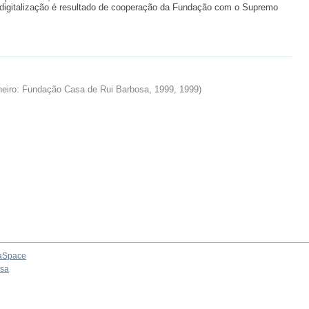
a. A digitalização é resultado de cooperação da Fundação com o Supremo
neiro: Fundação Casa de Rui Barbosa, 1999
,
1999
)
aSpace
osa