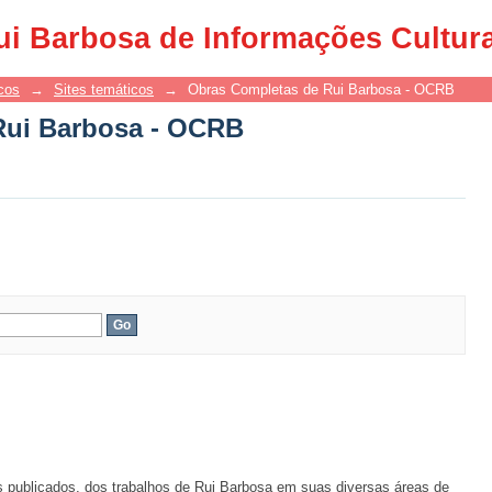
Rui Barbosa - OCRB
ui Barbosa de Informações Cultur
cos
→
Sites temáticos
→
Obras Completas de Rui Barbosa - OCRB
Rui Barbosa - OCRB
s publicados, dos trabalhos de Rui Barbosa em suas diversas áreas de