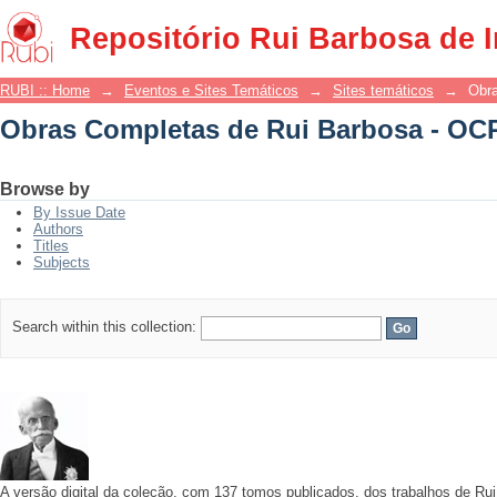
Obras Completas de Rui Barbosa - OC
Repositório Rui Barbosa de 
RUBI :: Home
→
Eventos e Sites Temáticos
→
Sites temáticos
→
Obr
Obras Completas de Rui Barbosa - OC
Browse by
By Issue Date
Authors
Titles
Subjects
Search within this collection:
A versão digital da coleção, com 137 tomos publicados, dos trabalhos de R