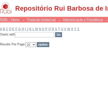
Filter by: Subject
Repositório Rui Barbosa de 
RUBI :: Home
→
Produção Intelectual
→
Administração e Presidência
A
B
C
D
E
F
G
H
I
J
K
L
M
N
O
P
Q
R
S
T
U
V
W
X
Y
Z
Starts with
Results Per Page: