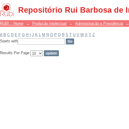
Filter by: Subject
Repositório Rui Barbosa de 
RUBI :: Home
→
Produção Intelectual
→
Administração e Presidência
A
B
C
D
E
F
G
H
I
J
K
L
M
N
O
P
Q
R
S
T
U
V
W
X
Y
Z
Starts with
Results Per Page: