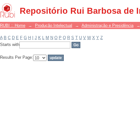
Filter by: Subject
Repositório Rui Barbosa de 
RUBI :: Home
→
Produção Intelectual
→
Administração e Presidência
A
B
C
D
E
F
G
H
I
J
K
L
M
N
O
P
Q
R
S
T
U
V
W
X
Y
Z
Starts with
Results Per Page: