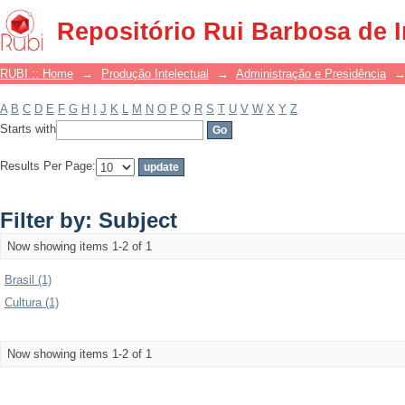
Filter by: Subject
Repositório Rui Barbosa de 
RUBI :: Home
→
Produção Intelectual
→
Administração e Presidência
A
B
C
D
E
F
G
H
I
J
K
L
M
N
O
P
Q
R
S
T
U
V
W
X
Y
Z
Starts with
Results Per Page:
Filter by: Subject
Now showing items 1-2 of 1
Brasil (1)
Cultura (1)
Now showing items 1-2 of 1