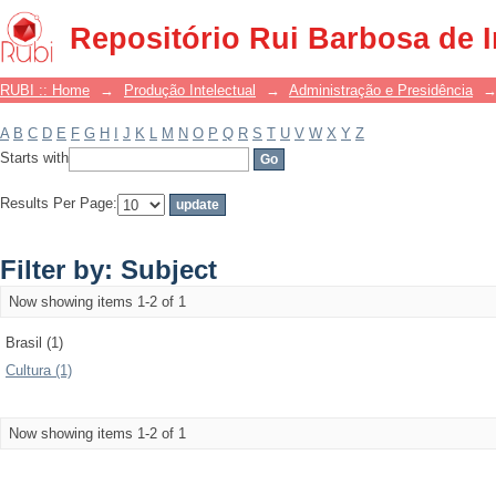
Filter by: Subject
Repositório Rui Barbosa de 
RUBI :: Home
→
Produção Intelectual
→
Administração e Presidência
A
B
C
D
E
F
G
H
I
J
K
L
M
N
O
P
Q
R
S
T
U
V
W
X
Y
Z
Starts with
Results Per Page:
Filter by: Subject
Now showing items 1-2 of 1
Brasil (1)
Cultura (1)
Now showing items 1-2 of 1