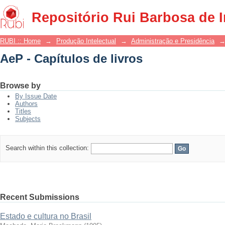
AeP - Capítulos de livros
Repositório Rui Barbosa de 
RUBI :: Home
→
Produção Intelectual
→
Administração e Presidência
AeP - Capítulos de livros
Browse by
By Issue Date
Authors
Titles
Subjects
Search within this collection:
Recent Submissions
Estado e cultura no Brasil