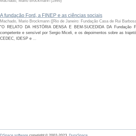
Machado, Mario Brockmann
(
1995
)
A fundação Ford, a FINEP e as ciências sociais
Machado, Mario Brockmann
(
[Rio de Janeiro: Fundação Casa de Rui Barbosa
"O RELATO DA HISTÓRIA DENSA E BEM-SUCEDIDA DA Fundação Ford 
competente e sensível por Sergio Miceli, e os depoimentos sobre as trajet
CEDEC, IDESP e ...
DSpace software
copyright © 2002-2023
DuraSpace