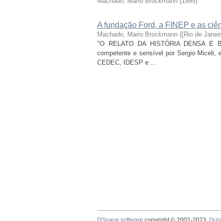
Machado, Mario Brockmann
(
1995
)
A fundação Ford, a FINEP e as ciên
Machado, Mario Brockmann
(
[Rio de Janei
"O RELATO DA HISTÓRIA DENSA E BEM
competente e sensível por Sergio Miceli, 
CEDEC, IDESP e ...
DSpace software
copyright © 2002-2023
Dur