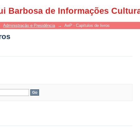
ros
ui Barbosa de Informações Cultur
→
Administração e Presidência
→
AeP - Capítulos de livros
ros