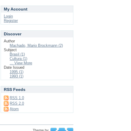
My Account
Login
Register
Discover
Author
Machado, Mario Brockmann (2)
Subject
Brasil (1)
Cultura (1)
... View More
Date Issued
1995 (1)
1993 (1)
RSS Feeds
RSS 1.0
RSS 2.0
Atom
Theme by