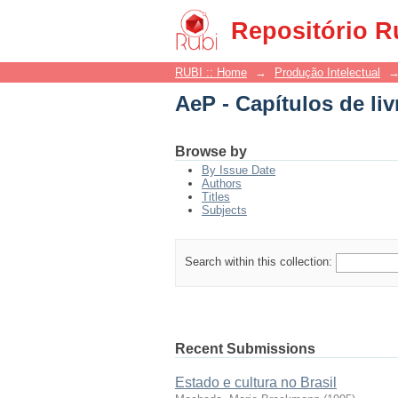
AeP - Capítulos de liv
Repositório R
RUBI :: Home
→
Produção Intelectual
AeP - Capítulos de liv
Browse by
By Issue Date
Authors
Titles
Subjects
Search within this collection:
Recent Submissions
Estado e cultura no Brasil