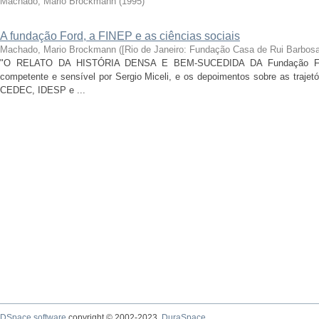
Machado, Mario Brockmann
(
1995
)
A fundação Ford, a FINEP e as ciências sociais
Machado, Mario Brockmann
(
[Rio de Janeiro: Fundação Casa de Rui Barbosa
"O RELATO DA HISTÓRIA DENSA E BEM-SUCEDIDA DA Fundação Ford 
competente e sensível por Sergio Miceli, e os depoimentos sobre as trajet
CEDEC, IDESP e ...
DSpace software
copyright © 2002-2023
DuraSpace