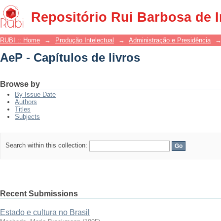
AeP - Capítulos de livros
Repositório Rui Barbosa de 
RUBI :: Home
→
Produção Intelectual
→
Administração e Presidência
AeP - Capítulos de livros
Browse by
By Issue Date
Authors
Titles
Subjects
Search within this collection:
Recent Submissions
Estado e cultura no Brasil