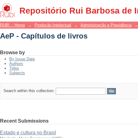
AeP - Capítulos de livros
Repositório Rui Barbosa de 
RUBI :: Home
→
Produção Intelectual
→
Administração e Presidência
AeP - Capítulos de livros
Browse by
By Issue Date
Authors
Titles
Subjects
Search within this collection:
Recent Submissions
Estado e cultura no Brasil