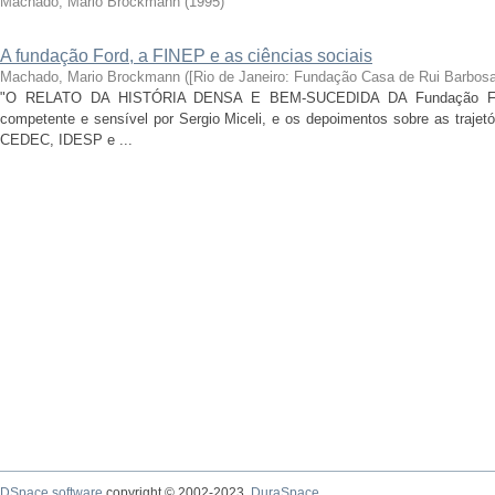
Machado, Mario Brockmann
(
1995
)
A fundação Ford, a FINEP e as ciências sociais
Machado, Mario Brockmann
(
[Rio de Janeiro: Fundação Casa de Rui Barbosa
"O RELATO DA HISTÓRIA DENSA E BEM-SUCEDIDA DA Fundação Ford 
competente e sensível por Sergio Miceli, e os depoimentos sobre as trajet
CEDEC, IDESP e ...
DSpace software
copyright © 2002-2023
DuraSpace