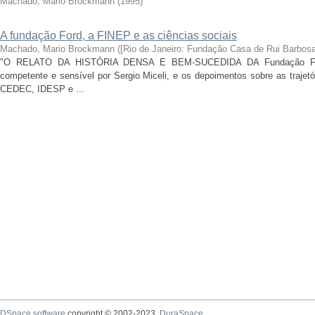
Machado, Mario Brockmann
(
1995
)
A fundação Ford, a FINEP e as ciências sociais
Machado, Mario Brockmann
(
[Rio de Janeiro: Fundação Casa de Rui Barbosa
"O RELATO DA HISTÓRIA DENSA E BEM-SUCEDIDA DA Fundação Ford 
competente e sensível por Sergio Miceli, e os depoimentos sobre as trajet
CEDEC, IDESP e ...
DSpace software
copyright © 2002-2023
DuraSpace