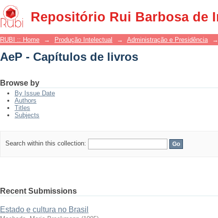
AeP - Capítulos de livros
Repositório Rui Barbosa de 
RUBI :: Home
→
Produção Intelectual
→
Administração e Presidência
AeP - Capítulos de livros
Browse by
By Issue Date
Authors
Titles
Subjects
Search within this collection:
Recent Submissions
Estado e cultura no Brasil