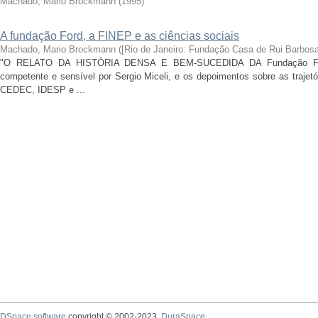
Machado, Mario Brockmann
(
1995
)
A fundação Ford, a FINEP e as ciências sociais
Machado, Mario Brockmann
(
[Rio de Janeiro: Fundação Casa de Rui Barbosa
"O RELATO DA HISTÓRIA DENSA E BEM-SUCEDIDA DA Fundação Ford 
competente e sensível por Sergio Miceli, e os depoimentos sobre as trajet
CEDEC, IDESP e ...
DSpace software
copyright © 2002-2023
DuraSpace