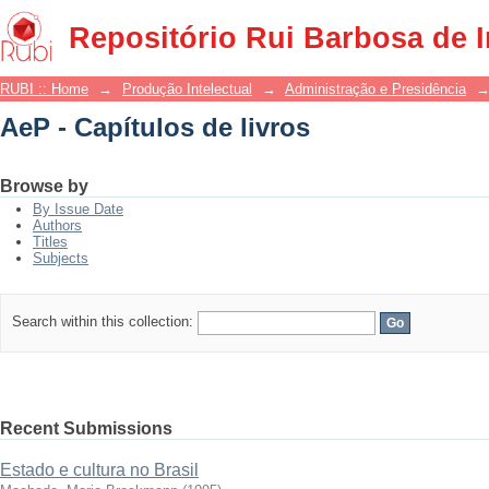
AeP - Capítulos de livros
Repositório Rui Barbosa de 
RUBI :: Home
→
Produção Intelectual
→
Administração e Presidência
AeP - Capítulos de livros
Browse by
By Issue Date
Authors
Titles
Subjects
Search within this collection:
Recent Submissions
Estado e cultura no Brasil