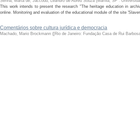
Senna, Marta de
;
Jaccoud, Leandro de Abreu Souza
(
Marília, SP : Universid
This work intends to present the research "The heritage education in arch
online. Monitoring and evaluation of the educational module of the site 'Slavery,
Comentários sobre cultura jurídica e democracia
Machado, Mario Brockmann
(
[Rio de Janeiro: Fundação Casa de Rui Barbosa