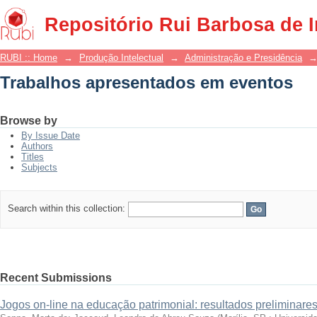
Trabalhos apresentados em eventos
Repositório Rui Barbosa de 
RUBI :: Home
→
Produção Intelectual
→
Administração e Presidência
Trabalhos apresentados em eventos
Browse by
By Issue Date
Authors
Titles
Subjects
Search within this collection:
Recent Submissions
Jogos on-line na educação patrimonial: resultados preliminare