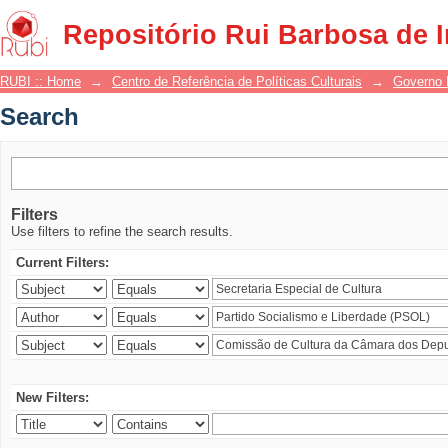
Search
Repositório Rui Barbosa de 
RUBI :: Home
→
Centro de Referência de Políticas Culturais
→
Governo 
Search
Filters
Use filters to refine the search results.
Current Filters:
New Filters: