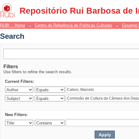
Search
Repositório Rui Barbosa de 
RUBI :: Home
→
Centro de Referência de Políticas Culturais
→
Governo 
Search
Filters
Use filters to refine the search results.
Current Filters:
New Filters: