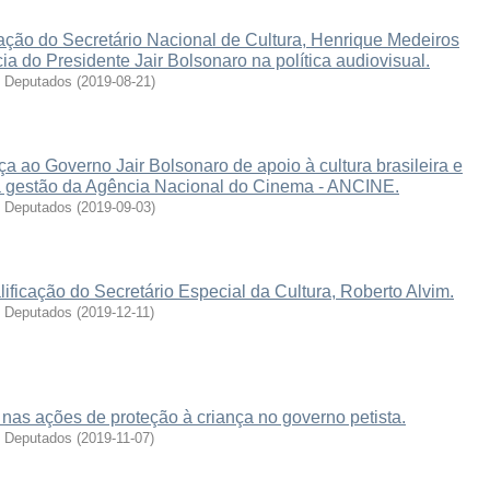
ação do Secretário Nacional de Cultura, Henrique Medeiros
cia do Presidente Jair Bolsonaro na política audiovisual.
s Deputados
(
2019-08-21
)
a ao Governo Jair Bolsonaro de apoio à cultura brasileira e
a gestão da Agência Nacional do Cinema - ANCINE.
s Deputados
(
2019-09-03
)
ificação do Secretário Especial da Cultura, Roberto Alvim.
s Deputados
(
2019-12-11
)
nas ações de proteção à criança no governo petista.
s Deputados
(
2019-11-07
)