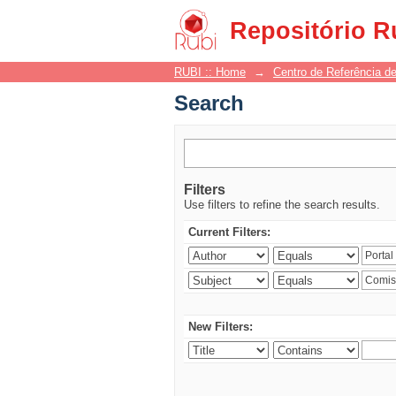
Search
Repositório R
RUBI :: Home
→
Centro de Referência de
Search
Filters
Use filters to refine the search results.
Current Filters:
New Filters: