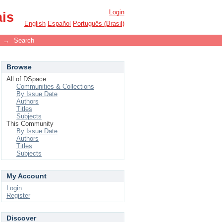
Login
ais
English
Español
Português (Brasil)
→
Search
Browse
All of DSpace
Communities & Collections
By Issue Date
Authors
Titles
Subjects
This Community
By Issue Date
Authors
Titles
Subjects
My Account
Login
Register
Discover