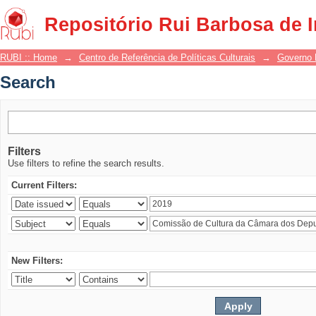
Search
Repositório Rui Barbosa de 
RUBI :: Home
→
Centro de Referência de Políticas Culturais
→
Governo 
Search
Filters
Use filters to refine the search results.
Current Filters:
New Filters: