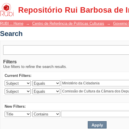
Search
Repositório Rui Barbosa de 
RUBI :: Home
→
Centro de Referência de Políticas Culturais
→
Governo 
Search
Filters
Use filters to refine the search results.
Current Filters:
New Filters: