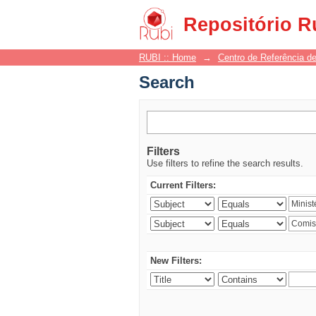
Search
Repositório R
RUBI :: Home
→
Centro de Referência de
Search
Filters
Use filters to refine the search results.
Current Filters:
New Filters: