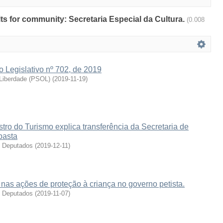
ults for community: Secretaria Especial da Cultura.
(0.008
o Legislativo nº 702, de 2019
 Liberdade (PSOL)
(
2019-11-19
)
stro do Turismo explica transferência da Secretaria de
pasta
s Deputados
(
2019-12-11
)
nas ações de proteção à criança no governo petista.
s Deputados
(
2019-11-07
)