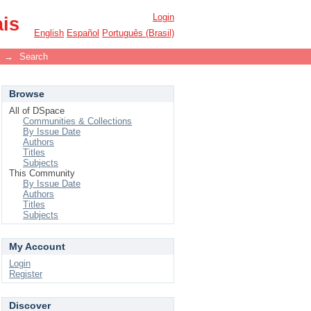
Login
ais
English
Español
Português (Brasil)
→
Search
Browse
All of DSpace
Communities & Collections
By Issue Date
Authors
Titles
Subjects
This Community
By Issue Date
Authors
Titles
Subjects
My Account
Login
Register
Discover