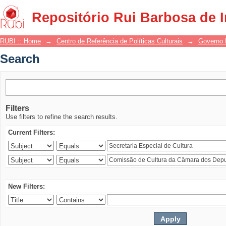
Search
Repositório Rui Barbosa de 
RUBI :: Home
→
Centro de Referência de Políticas Culturais
→
Governo 
Search
Filters
Use filters to refine the search results.
Current Filters:
New Filters: